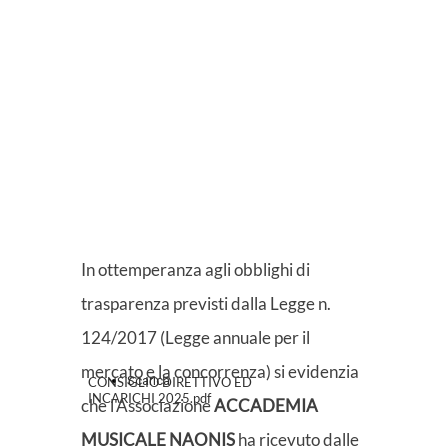
In ottemperanza agli obblighi di
trasparenza previsti dalla Legge n.
124/2017 (Legge annuale per il
mercato e la concorrenza) si evidenzia
Scarica
CONSIGLIO DIRETTIVO ED
INCARICHI 2025.pdf
che l'Associazione
ACCADEMIA
MUSICALE NAONIS
ha ricevuto dalle